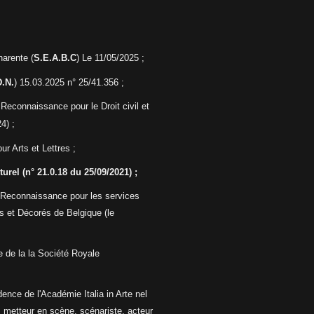
arente (
S.E.A.B.C
) L
e 11/05/2025 ;
.N.
) 15.03.2025 n°
25/41.356 ;
 Reconnaissance pour le Droit civil et
4) ;
r Arts et Lettres ;
turel
(n° 21.0.18 du 25/09/2021) ;
 Reconnaissance pour les
services
és et Décorés de
Belgique (le
e
de la la Société Royale
nce de l'Académie Italia in Arte nel
, metteur en scène, scénariste, acteur