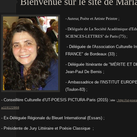
Bienvenue sur le site de Mari
- Auteur, Poète et Artiste Peintre ;
- Déléguée de La Société Académique d'E
SCIENCES-LETTRES"
de Paris (75) ;
- Déléguée de l'Association Culturell
FRANCE" de Bordeaux (33) ;
- Déléguée Itinérante de "MÉRITE ET 
Jean-Paul De Bernis ;
- Ambassadrice de l'INSTITUT EU
(Toulon-83) ;
- Conseillère Culturelle d’UT-POESIS PICTURA-Paris (2015) :
site :
http://ut-poes
a119122868
- Ex-Déléguée Régionale du Bleuet International (Essars) ;
- Présidente de Jury
Littéraire et Poésie Classique ;