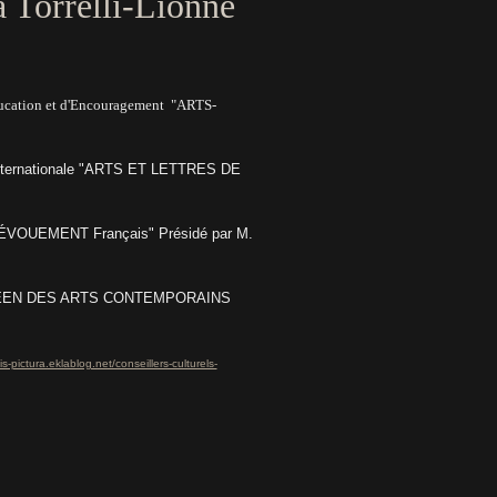
a Torrelli-Lionné
ducation et d'Encouragement "ARTS-
e Internationale "ARTS ET LETTRES DE
DÉVOUEMENT Français" Présidé par M.
ROPEEN DES ARTS CONTEMPORAINS
is-pictura.eklablog.net/conseillers-culturels-