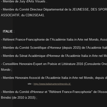
- Membre de Jury d'Arts Visuels
.
- Membre du Comité Directeur Départemental de la JEUNESSE, DES SP
ASSOCIATIF, du CDMJSEA41.
ITALIE
:
-
Référent France-Francophonie de l'’Académie Italia in Arte nel Mondo, Associ
-
Membre du Comité Scientifique d’Honneur
(depuis
2015)
de l’Académie Ital
- Membre du Sénat Académique d'Honneur de l'Académie Italia in Arte nel 
- Conseillère Honoraire-Expert en Poésie et Littérature 2016 (Consulente Onor
Mondo ;
- Membre Honoraire Associé de l'Académie Italia in Arte nel Mondo,
depuis 
site :
http://www.italiainartenelmondo.it/
- Membre du Comité d'Honneur et "Référent France-Francophonie" de l'Assoc
Brindisi (de 2010 à 2015) ;