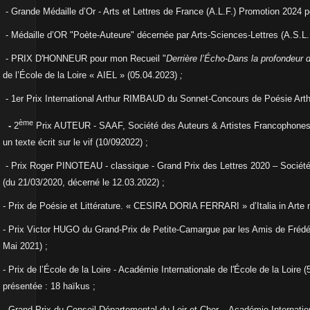
- Grande Médaille d’Or - Arts et Lettres de France (A.L.F.) Promotion 2024 po
- Médaille d’OR "Poète-Auteure" décernée par Arts-Sciences-Lettres (A.S.L.P
- PRIX D'HONNEUR pour mon Recueil "
Derrière l’Écho-Dans la profondeur
de l’École de la Loire « AIEL » (05.04.2023)
;
- 1er Prix International Arthur RIMBAUD du Sonnet-Concours de Poésie Art
ème
-
2
Prix AUTEUR - SAAF, Société des Auteurs & Artistes Francophones
un texte écrit sur le vif (10/092022) ;
- Prix Roger PINOTEAU - classique - Grand Prix des Lettres 2020 – Sociét
(du 21/03/2020, décerné le 12.03.2022) ;
- Prix de Poésie et Littérature. « CESIRA DORIA FERRARI » d’Italia in Arte
- Prix Victor HUGO du Grand-Prix de Petite-Camargue par les Amis de Frédér
Mai 2021) ;
- Prix de l’École de la Loire - Académie Internationale de l'École de la Loire 
présentée : 18 haïkus ;
- Grand Prix du Conseil Départemental du Loir et Cher – Académie Internation