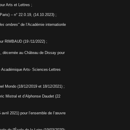
ur Arts et Lettres ;
aris) – n° 22.0.19, (14.10.2023) ;
 des ombres"
de l’Académie internationle
hur RIMBAUD (19 /11/2022) ;
, décernée au Château de Dissay pour
é Académique Arts- Sciences-Lettres
 nel Mondo (18/12/2019 et 18/12/2021) ;
ic Mistral et d’Alphonse Daudet (22
(5 avril 2021) pour l’ensemble de l’œuvre
ale de l'École de la Loire (19/03/2020);