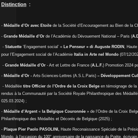
Distinction
:
-
Médaille d’
Or avec Etoile
de la Société d’Encouragement au Bien de la Ch
-
Grande Médaille d’Or
de l’Académie du Dévouement National – Paris (
A.D
-
Statuette
’Engagement
social
’
«
Le Penseur » di Auguste RODIN
, Haute
pour l’Engagement
social de l’Académie
Italia in Arte nel Mondo
(07/12/202
-
Grande Médaille d’Or
- Art et Lettre de France (
A.L.F.
) Promotion 2024 pou
-
Médaille d’Or
-
Arts-Sciences-Lettres (A.S.L.Paris)
–
Développement Cul
- Médaillée
titre Officier
de
l’Ordre de la Croix Belge
en témoignage de la
rendus à la Communauté par la Société Royale Philanthropique des Médaill
025.03.2024) ;
-
Médaille d’Argent
«
la Belgique Couronnée
» de l’Ordre de la Croix Belg
Philanthropique des Médaillés et Décorés de Belgique (2025) ;
-
Plaque Pier Paolo PASOLINI,
Haute Reconaissance Spéciale de la Préside
Mondo, à l'occasion du 100° anniversaire de la naissance du Poète, écrivain