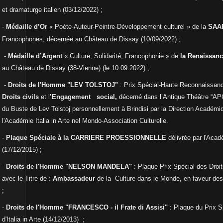
et dramaturge italien (03/12/2022) ;
-
Médaille d’Or
« Poète-Auteur-Peintre-Développement culturel » de la
SAAF
Francophones, décernée au Château de Dissay (10/09/2022) ;
-
Médaille d’Argent
« Culture, Solidarité, Francophonie » de
la Renaissanc
au Château de Dissay (38-Vienne) (le 10.09.2022) ;
-
Droits de l'Homme "
LEV TOLSTOJ"
: Prix Spécial-Haute Reconnaissan
Droits civils
et l
’Engagement social,
décerné dans l’Antique Théâtre “AP
du Buste de Lev Tolstoj personnellement à Brindisi par la Direction Académ
l'Académie Italia in Arte nel Mondo-Association Culturelle.
-
Plaque Spéciale à la CARRIERE PROESSIONNELLE
délivrée par l'Acad
(17/12/2015) ;
-
Droits de l'Homme "
NELSON MANDELA"
:
Plaque Prix Spécial des Dro
avec le
Titre de :
Ambassadeur
de la Culture dans le Monde, en faveur de
;
-
Droits de l'Homme "
FRANCESCO - il Frate di Assisi"
: Plaque du Prix 
d'Italia in Arte (14/12/2013) ;