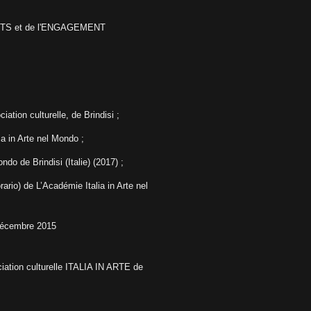
ORTS et de l'ENGAGEMENT
ation culturelle, de Brindisi ;
ia in Arte nel Mondo ;
Mondo
de Brindisi (Italie)
(2017) ;
ario) de L’Académie Italia in Arte nel
décembre 2015
iation culturelle ITALIA IN ARTE de